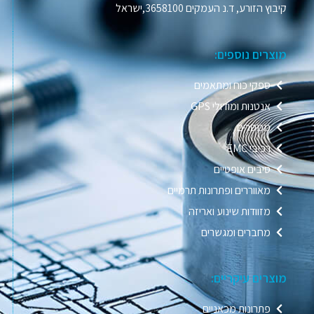
קיבוץ הזורע, ד.נ העמקים 3658100,ישראל
מוצרים נוספים:
ספקי כוח ומתאמים
אנטנות ומודולי GPS
ממסרים
רכיבי EMC
סיבים אופטיים
מאווררים ופתרונות תרמיים
מזוודות שינוע ואריזה
מחברים ומגשרים
מוצרים עיקריים:
פתרונות מכאניים