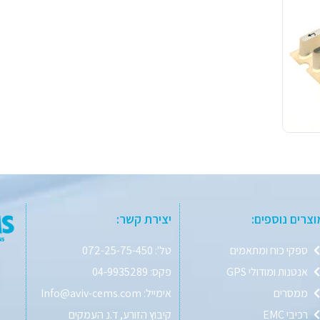
וצרים נוספים:
יצירת קשר:
ספקי כוח ומתאמים
טל': 072-25-75-450
אנטנות ומודולי GPS
פקס: 04-9935289
ממסרים
אימייל: Info@aviv-cems.com
רכיבי EMC
קיבוץ הזורע, ד.נ העמקים