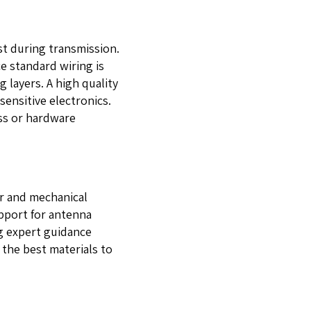
st during transmission.
ce standard wiring is
layers. A high quality
ensitive electronics.
oss or hardware
r and mechanical
pport for antenna
ng expert guidance
 the best materials to