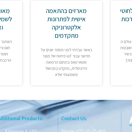
חוטי
מארזים בהתאמה
מאוו
רכות
אישית לפתרונות
לשמיר
אלקטרוניקה
וא
מתקדמים
עולם ה
האתגר :
שובצות
חום ור
כאשר עבדתי לפני מספר שנים על
כשיר
חומרה
פיתוח של מוצר IoT חדשני עבור
צורך
הרכבת מ
סטארטאפ בתחום הרפואה
הדיגיטלית, נתקלנו במכשול
משמעותי שלא
Additional Products:
Contact Us:
Antennas & GPS
Phone: 072-25-75-450