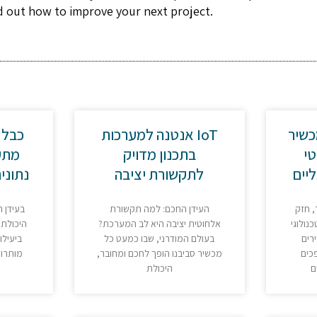
d out how to improve your next project.
כשיר
אנטנה למערכות IoT
כבל 
– 
בתכנון מדויק
מתק
יים
לתקשורת יציבה
נתוני
, חזק
העידן החכם: למה תקשורת
בעידן ,
נולוגי
אלחוטית יציבה היא לב המערכת?
היכולת,
רים
בעולם המודרני, שבו כמעט כל
ביעילו
פכים
מכשיר סביבנו הופך לחכם ומחובר,
מותרות
ם
היכולת