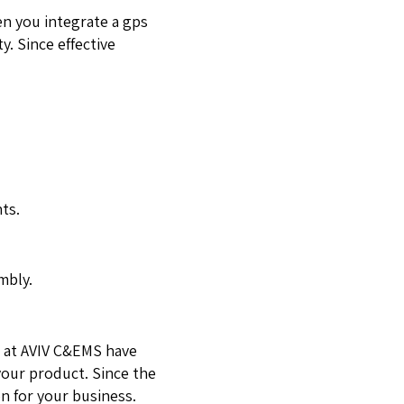
n you integrate a gps
y. Since effective
ts.
mbly.
e at AVIV C&EMS have
your product. Since the
n for your business.