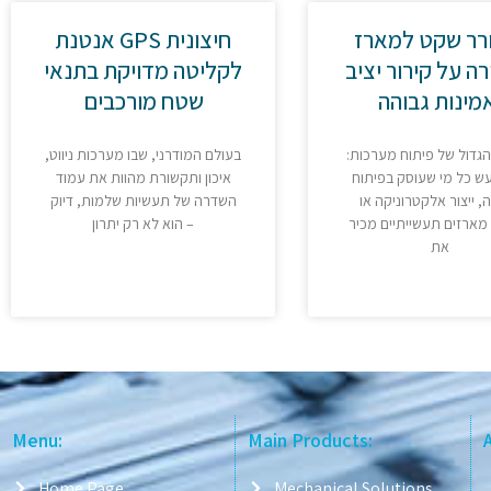
רר שקט למארז
אנטנת GPS חיצונית
ה על קירור יציב
לקליטה מדויקת בתנאי
מינות גבוהה
שטח מורכבים
הגדול של פיתוח מערכות
בעולם המודרני, שבו מערכות ניווט,
עש כל מי שעוסק בפיתוח
איכון ותקשורת מהוות את עמוד
, ייצור אלקטרוניקה או
השדרה של תעשיות שלמות, דיוק
ארזים תעשייתיים מכיר
הוא לא רק יתרון –
את
Menu:
Main Products:
Home Page
Mechanical Solutions